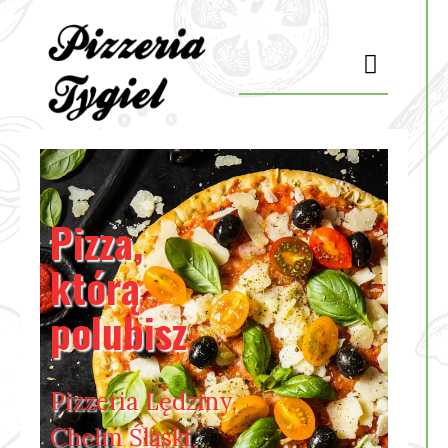
Pizza,
którą
polubisz
Pizzeria Lędziny,
Chełm Śląski,